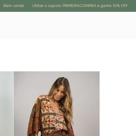
em-vinda!
Utilize o cupom: PRIMEIRACOMPRA e ganhe 10% OFF
Sig