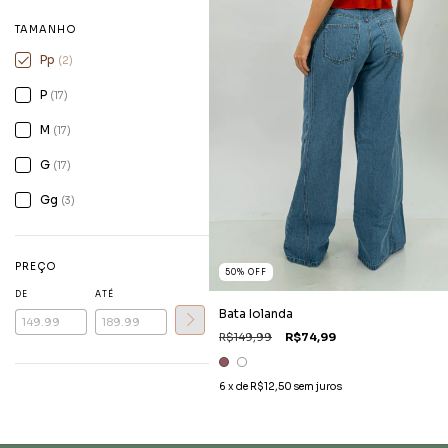
TAMANHO
Pp
(2)
P
(17)
M
(17)
G
(17)
Gg
(3)
PREÇO
50
%
OFF
DE
ATÉ
Bata Iolanda
R$149,99
R$74,99
6
x de
R$12,50
sem juros