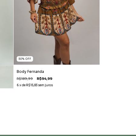
50
%
OFF
Body Fernanda
R$189,99
R$94,99
6
x de
R$15,83
sem juros