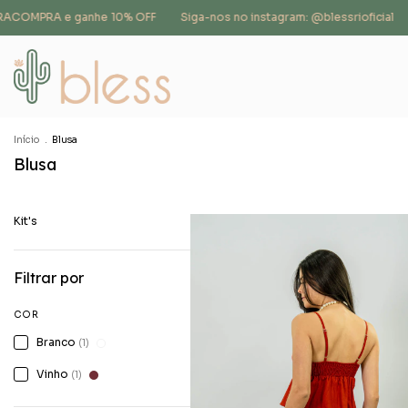
ACOMPRA e ganhe 10% OFF
Siga-nos no instagram: @blessrioficial
B
Início
.
Blusa
Blusa
Kit's
Filtrar por
COR
Branco
(1)
Vinho
(1)