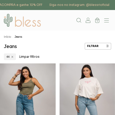
RACOMPRA e ganhe 10% OFF
Siga-nos no instagram: @blessrioficial
0
Início
.
Jeans
Jeans
FILTRAR
Limpar filtros
44