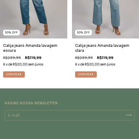
50
%
OFF
50
%
OFF
Calça jeans Amanda lavagem
Calça jeans Amanda lavagem
clara
escura
R$239,99
R$119,99
R$239,99
R$119,99
6
x de
R$20,00
sem juros
6
x de
R$20,00
sem juros
COMPRAR
COMPRAR
ASSINE NOSSA NEWSLETTER