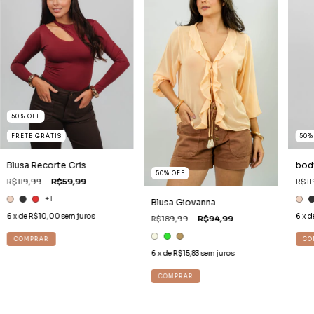
50
%
OFF
FRETE GRÁTIS
50
Blusa Recorte Cris
bod
50
%
OFF
R$119,99
R$59,99
R$11
+1
Blusa Giovanna
6
x de
R$10,00
sem juros
6
x d
R$189,99
R$94,99
COMPRAR
CO
6
x de
R$15,83
sem juros
COMPRAR