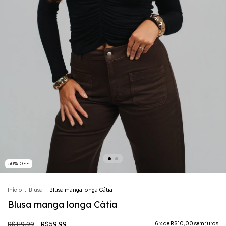
50
%
OFF
Início
.
Blusa
.
Blusa manga longa Cátia
Blusa manga longa Cátia
R$119,99
R$59,99
6
x de
R$10,00
sem juros