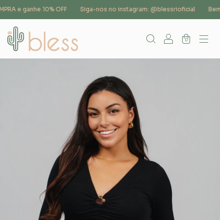
RA e ganhe 10% OFF
Siga-nos no instagram: @blessrioficial
Bem-v
0