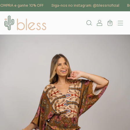
OMPRA e ganhe 10% OFF
Siga-nos no instagram: @blessrioficial
Bem
0