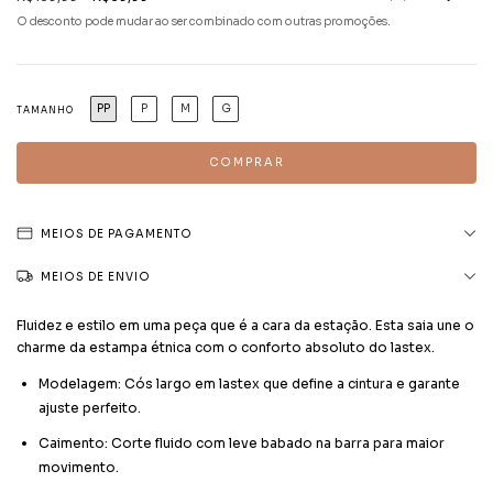
O desconto pode mudar ao ser combinado com outras promoções.
PP
P
M
G
TAMANHO
MEIOS DE PAGAMENTO
MEIOS DE ENVIO
Fluidez e estilo em uma peça que é a cara da estação. Esta saia une o
charme da estampa étnica com o conforto absoluto do lastex.
Modelagem: Cós largo em lastex que define a cintura e garante
ajuste perfeito.
Caimento: Corte fluido com leve babado na barra para maior
movimento.