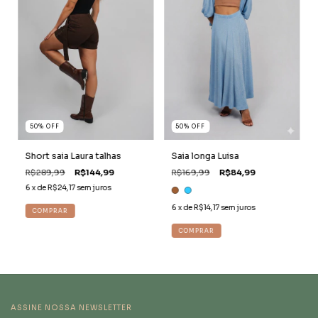
50
%
OFF
50
%
OFF
Short saia Laura talhas
Saia longa Luisa
R$289,99
R$144,99
R$169,99
R$84,99
6
x de
R$24,17
sem juros
6
x de
R$14,17
sem juros
COMPRAR
COMPRAR
ASSINE NOSSA NEWSLETTER