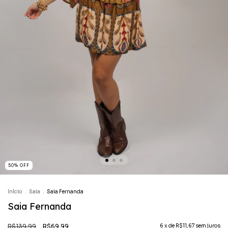
50
%
OFF
Início
.
Saia
.
Saia Fernanda
Saia Fernanda
R$139,99
R$69,99
6
x de
R$11,67
sem juros