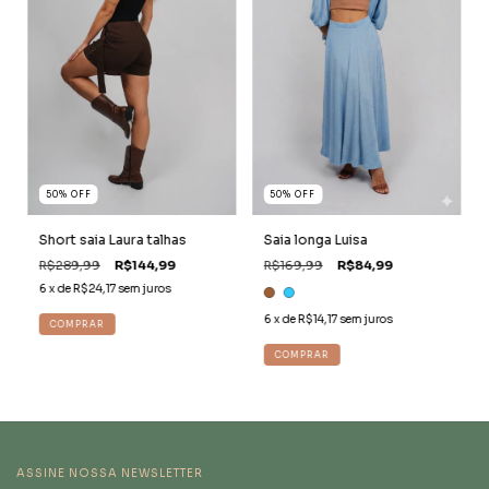
50
%
OFF
50
%
OFF
Short saia Laura talhas
Saia longa Luisa
R$289,99
R$144,99
R$169,99
R$84,99
6
x de
R$24,17
sem juros
6
x de
R$14,17
sem juros
COMPRAR
COMPRAR
ASSINE NOSSA NEWSLETTER