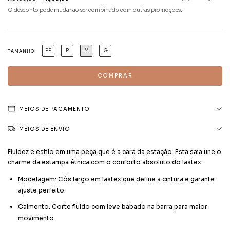
O desconto pode mudar ao ser combinado com outras promoções.
PP
P
M
G
TAMANHO
MEIOS DE PAGAMENTO
MEIOS DE ENVIO
Fluidez e estilo em uma peça que é a cara da estação. Esta saia une o
charme da estampa étnica com o conforto absoluto do lastex.
Modelagem: Cós largo em lastex que define a cintura e garante
ajuste perfeito.
Caimento: Corte fluido com leve babado na barra para maior
movimento.