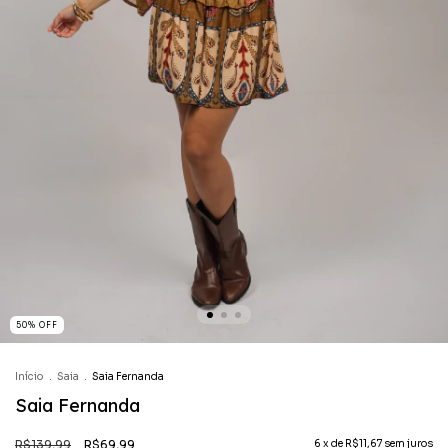
50
%
OFF
Início
.
Saia
.
Saia Fernanda
Saia Fernanda
R$139,99
R$69,99
6
x de
R$11,67
sem juros