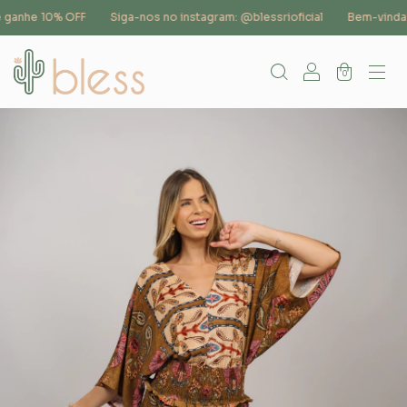
anhe 10% OFF
Siga-nos no instagram: @blessrioficial
Bem-vinda!
0