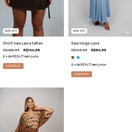
50
%
OFF
50
%
OFF
Short saia Laura talhas
Saia longa Luisa
R$289,99
R$144,99
R$169,99
R$84,99
6
x de
R$24,17
sem juros
6
x de
R$14,17
sem juros
COMPRAR
COMPRAR