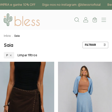
OMPRA e ganhe 10% OFF
Siga-nos no instagram: @blessrioficial
Bem
0
Início
.
Saia
Saia
FILTRAR
Limpar filtros
P