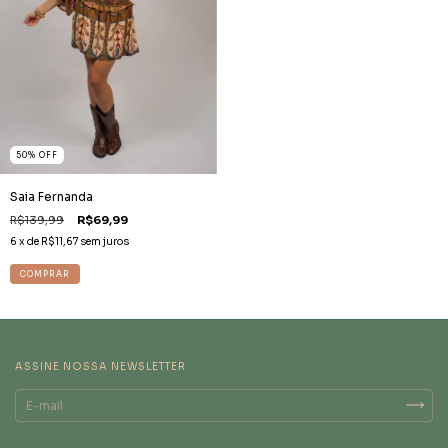
50
%
OFF
Saia Fernanda
R$139,99
R$69,99
6
x de
R$11,67
sem juros
COMPRAR
ASSINE NOSSA NEWSLETTER