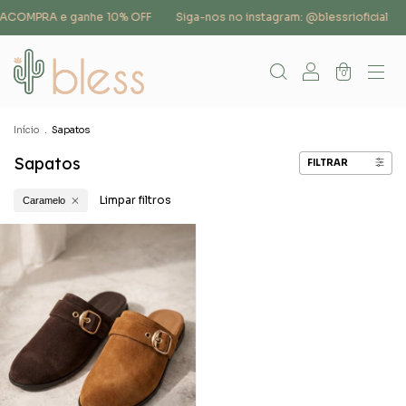
IRACOMPRA e ganhe 10% OFF
Siga-nos no instagram: @blessrioficial
0
Início
.
Sapatos
Sapatos
FILTRAR
Limpar filtros
Caramelo