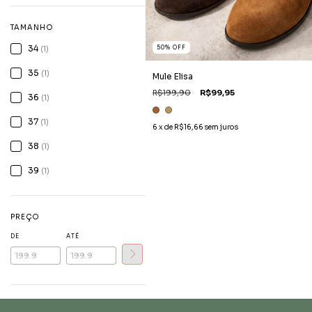
TAMANHO
34
50
%
OFF
(1)
35
(1)
Mule Elisa
R$199,90
R$99,95
36
(1)
37
(1)
6
x de
R$16,66
sem juros
38
(1)
39
(1)
PREÇO
DE
ATÉ