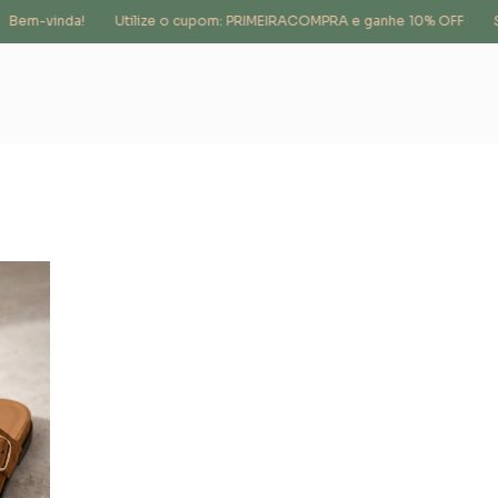
em-vinda!
Utilize o cupom: PRIMEIRACOMPRA e ganhe 10% OFF
Sig