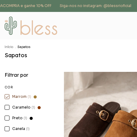
ACOMPRA e ganhe 10% OFF
Siga-nos no instagram: @blessrioficial
B
Início
.
Sapatos
Sapatos
Filtrar por
COR
Marrom
(1)
Caramelo
(1)
Preto
(1)
Canela
(1)