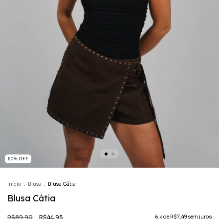
50
%
OFF
Início
.
Blusa
.
Blusa Cátia
Blusa Cátia
R$89,90
R$44,95
6
x de
R$7,49
sem juros