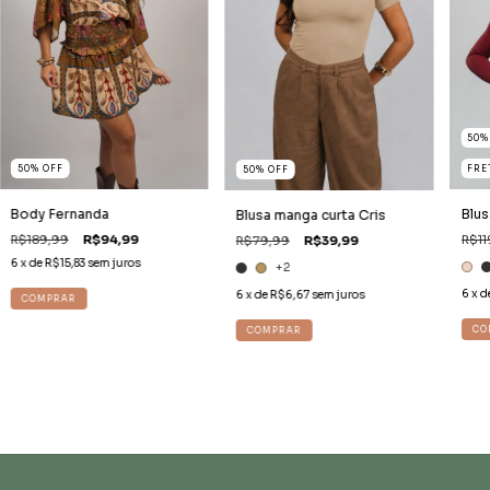
50
FRE
50
%
OFF
50
%
OFF
Blus
Body Fernanda
Blusa manga curta Cris
R$11
R$189,99
R$94,99
R$79,99
R$39,99
6
x de
R$15,83
sem juros
+2
6
x d
6
x de
R$6,67
sem juros
COMPRAR
CO
COMPRAR