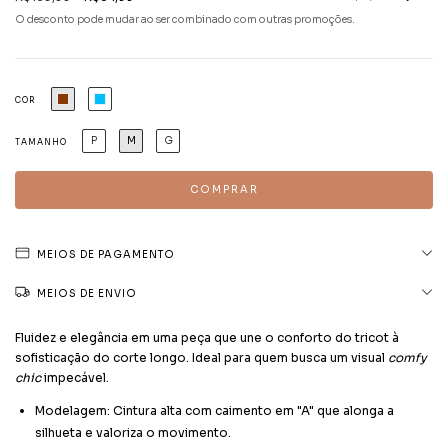
O desconto pode mudar ao ser combinado com outras promoções.
COR
P
M
G
TAMANHO
MEIOS DE PAGAMENTO
MEIOS DE ENVIO
Fluidez e elegância em uma peça que une o conforto do tricot à
sofisticação do corte longo. Ideal para quem busca um visual
comfy
chic
impecável.
Modelagem: Cintura alta com caimento em "A" que alonga a
silhueta e valoriza o movimento.