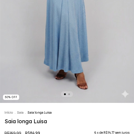
50
%
OFF
Início
.
Saia
.
Saia longa Luisa
Saia longa Luisa
R$169,99
R$84,99
6
x de
R$14,17
sem juros