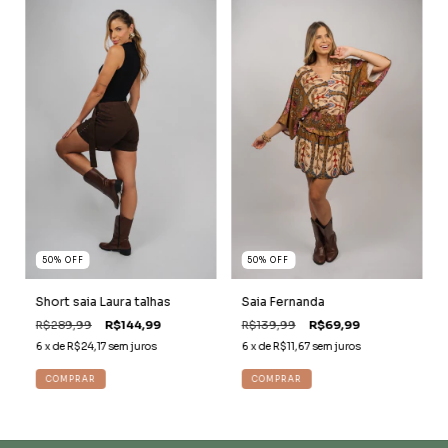
50
%
OFF
50
%
OFF
Short saia Laura talhas
Saia Fernanda
R$289,99
R$144,99
R$139,99
R$69,99
6
x de
R$24,17
sem juros
6
x de
R$11,67
sem juros
COMPRAR
COMPRAR